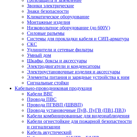
Грозозащита и заземление
Звонки электрические
Знаки безопасности
Климатическое оборудование
Монтажные изделия
Низковольтное оборудование (до 600V)
Силовые разъемы
Системы для прокладки кабеля и СИП-арматура
СКС
Удлинители и сетевые фильтры
Умный дом
Шкафы, боксы и аксессуары
Электродвигатели и конденсаторы
Электроустановочные изделия и аксессуары
Элементы питания и зарядные устройства к ним
Сигнальные стойки
Кабельно-проводниковая продукция
Кабели ВВГ
Провода ПВС
Провода ПГВВП (ШВВП)
Провода установочные ПуВ, ПуГВ (ПВ1,ПВ3)
Кабели комбинированные для видеонаблюдения
Кабели огнестойкие для пожарной безопастности
и сигнализации
Кабель акустический