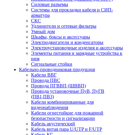
Силовые разъемы
Системы для прокладки кабеля и СИП-
арматура
СКС
Удлинители и сетевые фильтры
Умный дом
Шкафы, боксы и аксессуары
Электродвигатели и конденсаторы
Электроустановочные изделия и аксессуары
Элементы питания и зарядные устройства к
ним
Сигнальные стойки
Кабельно-проводниковая продукция
Кабели ВВГ
Провода ПВС
Провода ПГВВП (ШВВП)
Провода установочные ПуВ, ПуГВ
(ПВ1,ПВ3)
Кабели комбинированные для
видеонаблюдения
Кабели огнестойкие для пожарной
безопастности и сигнализации
Кабель акустический
Кабель витая пара U/UTP и F/UTP
Кабель КГ