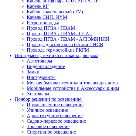
Кабель витая пара U/UTP и F/UTP
Кабель КГ
Кабель коаксиальный (TV)
Кабель СИП, NYM
Ретро проводка
Провод ПГВА / ПВАМ
Провод ПГВА / ПВАМ - CCA -
Провод ПГВА / ПВАМ - АЛЮМИНИЙ
Провода для прогрева бетона ПНСВ
Провода термостойкие РКГМ
Инструмент, техника и товары для дома
Автотовары
Видеонаблюдение
Замки
Инструменты
Мелкая бытовая техника и товары для дома
Мобильные устройства и Аксессуары к ним
Хозтовары
Подбор решений по освещению
Промышленное освещение
Уличное освещение
Архитектурное освещение
Садово-парковое освещение
Торговое освещение
Спортивное освещение