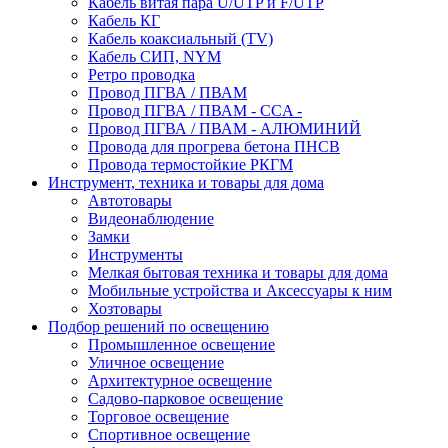
Кабель витая пара U/UTP и F/UTP
Кабель КГ
Кабель коаксиальный (TV)
Кабель СИП, NYM
Ретро проводка
Провод ПГВА / ПВАМ
Провод ПГВА / ПВАМ - CCA -
Провод ПГВА / ПВАМ - АЛЮМИНИЙ
Провода для прогрева бетона ПНСВ
Провода термостойкие РКГМ
Инструмент, техника и товары для дома
Автотовары
Видеонаблюдение
Замки
Инструменты
Мелкая бытовая техника и товары для дома
Мобильные устройства и Аксессуары к ним
Хозтовары
Подбор решений по освещению
Промышленное освещение
Уличное освещение
Архитектурное освещение
Садово-парковое освещение
Торговое освещение
Спортивное освещение