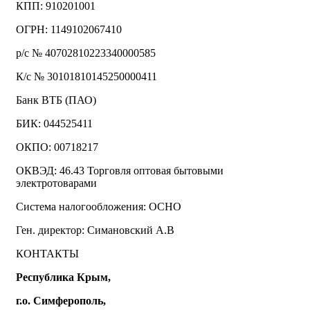
КПП: 910201001
ОГРН: 1149102067410
р/с № 40702810223340000585
К/с № 30101810145250000411
Банк ВТБ (ПАО)
БИК: 044525411
ОКПО: 00718217
ОКВЭД: 46.43 Торговля оптовая бытовыми
электротоварами
Система налогообложения: ОСНО
Ген. директор: Симановский А.В
КОНТАКТЫ
Республика Крым,
г.о. Симферополь,