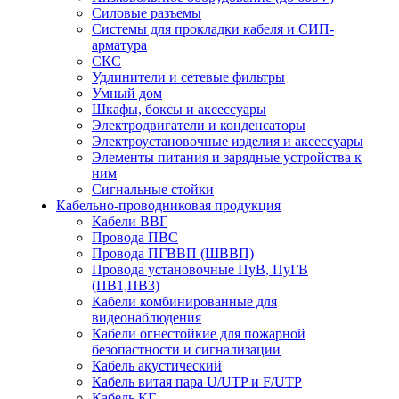
Силовые разъемы
Системы для прокладки кабеля и СИП-
арматура
СКС
Удлинители и сетевые фильтры
Умный дом
Шкафы, боксы и аксессуары
Электродвигатели и конденсаторы
Электроустановочные изделия и аксессуары
Элементы питания и зарядные устройства к
ним
Сигнальные стойки
Кабельно-проводниковая продукция
Кабели ВВГ
Провода ПВС
Провода ПГВВП (ШВВП)
Провода установочные ПуВ, ПуГВ
(ПВ1,ПВ3)
Кабели комбинированные для
видеонаблюдения
Кабели огнестойкие для пожарной
безопастности и сигнализации
Кабель акустический
Кабель витая пара U/UTP и F/UTP
Кабель КГ