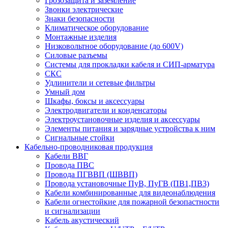
Грозозащита и заземление
Звонки электрические
Знаки безопасности
Климатическое оборудование
Монтажные изделия
Низковольтное оборудование (до 600V)
Силовые разъемы
Системы для прокладки кабеля и СИП-арматура
СКС
Удлинители и сетевые фильтры
Умный дом
Шкафы, боксы и аксессуары
Электродвигатели и конденсаторы
Электроустановочные изделия и аксессуары
Элементы питания и зарядные устройства к ним
Сигнальные стойки
Кабельно-проводниковая продукция
Кабели ВВГ
Провода ПВС
Провода ПГВВП (ШВВП)
Провода установочные ПуВ, ПуГВ (ПВ1,ПВ3)
Кабели комбинированные для видеонаблюдения
Кабели огнестойкие для пожарной безопастности
и сигнализации
Кабель акустический