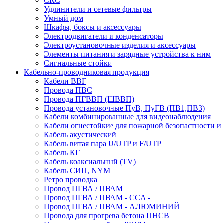
СКС
Удлинители и сетевые фильтры
Умный дом
Шкафы, боксы и аксессуары
Электродвигатели и конденсаторы
Электроустановочные изделия и аксессуары
Элементы питания и зарядные устройства к ним
Сигнальные стойки
Кабельно-проводниковая продукция
Кабели ВВГ
Провода ПВС
Провода ПГВВП (ШВВП)
Провода установочные ПуВ, ПуГВ (ПВ1,ПВ3)
Кабели комбинированные для видеонаблюдения
Кабели огнестойкие для пожарной безопастности и
Кабель акустический
Кабель витая пара U/UTP и F/UTP
Кабель КГ
Кабель коаксиальный (TV)
Кабель СИП, NYM
Ретро проводка
Провод ПГВА / ПВАМ
Провод ПГВА / ПВАМ - CCA -
Провод ПГВА / ПВАМ - АЛЮМИНИЙ
Провода для прогрева бетона ПНСВ