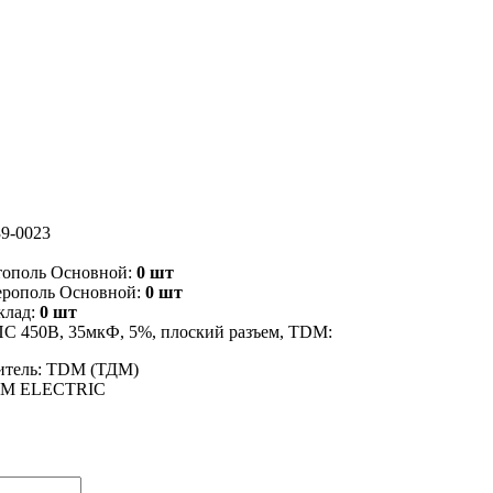
9-0023
тополь Основной:
0 шт
ерополь Основной:
0 шт
клад:
0 шт
С 450В, 35мкФ, 5%, плоский разъем, TDM:
итель: TDM (ТДМ)
DM ELECTRIC