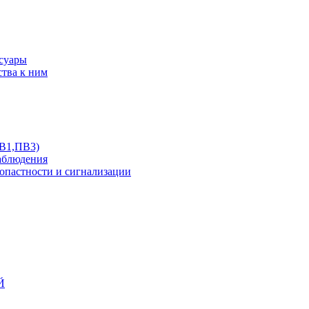
ссуары
ства к ним
ПВ1,ПВ3)
аблюдения
опастности и сигнализации
Й