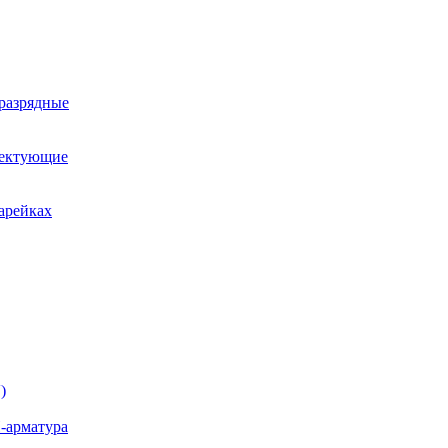
оразрядные
лектующие
арейках
)
-арматура