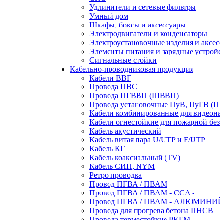
Удлинители и сетевые фильтры
Умный дом
Шкафы, боксы и аксессуары
Электродвигатели и конденсаторы
Электроустановочные изделия и аксе
Элементы питания и зарядные устрой
Сигнальные стойки
Кабельно-проводниковая продукция
Кабели ВВГ
Провода ПВС
Провода ПГВВП (ШВВП)
Провода установочные ПуВ, ПуГВ (
Кабели комбинированные для видеон
Кабели огнестойкие для пожарной без
Кабель акустический
Кабель витая пара U/UTP и F/UTP
Кабель КГ
Кабель коаксиальный (TV)
Кабель СИП, NYM
Ретро проводка
Провод ПГВА / ПВАМ
Провод ПГВА / ПВАМ - CCA -
Провод ПГВА / ПВАМ - АЛЮМИНИ
Провода для прогрева бетона ПНСВ
Провода термостойкие РКГМ