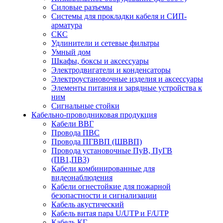
Силовые разъемы
Системы для прокладки кабеля и СИП-
арматура
СКС
Удлинители и сетевые фильтры
Умный дом
Шкафы, боксы и аксессуары
Электродвигатели и конденсаторы
Электроустановочные изделия и аксессуары
Элементы питания и зарядные устройства к
ним
Сигнальные стойки
Кабельно-проводниковая продукция
Кабели ВВГ
Провода ПВС
Провода ПГВВП (ШВВП)
Провода установочные ПуВ, ПуГВ
(ПВ1,ПВ3)
Кабели комбинированные для
видеонаблюдения
Кабели огнестойкие для пожарной
безопастности и сигнализации
Кабель акустический
Кабель витая пара U/UTP и F/UTP
Кабель КГ