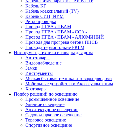
Кабель витая пара U/UTP и F/UTP
Кабель КГ
Кабель коаксиальный (TV)
Кабель СИП, NYM
Ретро проводка
Провод ПГВА / ПВАМ
Провод ПГВА / ПВАМ - CCA -
Провод ПГВА / ПВАМ - АЛЮМИНИЙ
Провода для прогрева бетона ПНСВ
Провода термостойкие РКГМ
Инструмент, техника и товары для дома
Автотовары
Видеонаблюдение
Замки
Инструменты
Мелкая бытовая техника и товары для дома
Мобильные устройства и Аксессуары к ним
Хозтовары
Подбор решений по освещению
Промышленное освещение
Уличное освещение
Архитектурное освещение
Садово-парковое освещение
Торговое освещение
Спортивное освещение