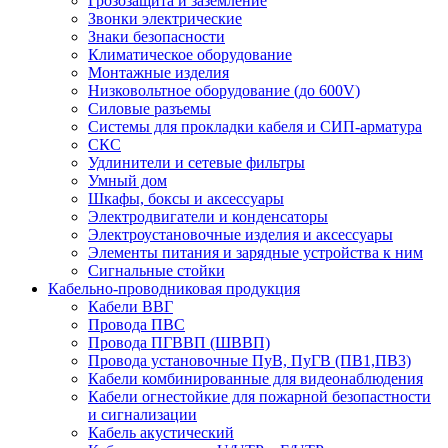
Грозозащита и заземление
Звонки электрические
Знаки безопасности
Климатическое оборудование
Монтажные изделия
Низковольтное оборудование (до 600V)
Силовые разъемы
Системы для прокладки кабеля и СИП-арматура
СКС
Удлинители и сетевые фильтры
Умный дом
Шкафы, боксы и аксессуары
Электродвигатели и конденсаторы
Электроустановочные изделия и аксессуары
Элементы питания и зарядные устройства к ним
Сигнальные стойки
Кабельно-проводниковая продукция
Кабели ВВГ
Провода ПВС
Провода ПГВВП (ШВВП)
Провода установочные ПуВ, ПуГВ (ПВ1,ПВ3)
Кабели комбинированные для видеонаблюдения
Кабели огнестойкие для пожарной безопастности
и сигнализации
Кабель акустический