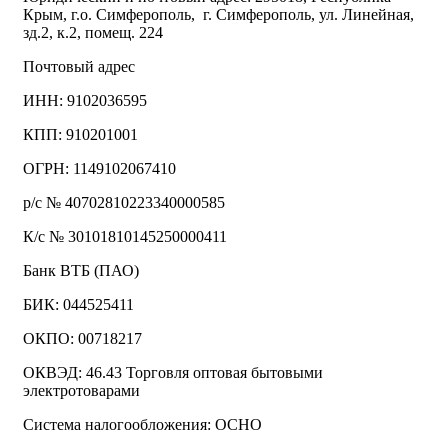
Крым, г.о. Симферополь, г. Симферополь, ул. Линейная,
зд.2, к.2, помещ. 224
Почтовый адрес
ИНН: 9102036595
КПП: 910201001
ОГРН: 1149102067410
р/с № 40702810223340000585
К/с № 30101810145250000411
Банк ВТБ (ПАО)
БИК: 044525411
ОКПО: 00718217
ОКВЭД: 46.43 Торговля оптовая бытовыми
электротоварами
Система налогообложения: ОСНО