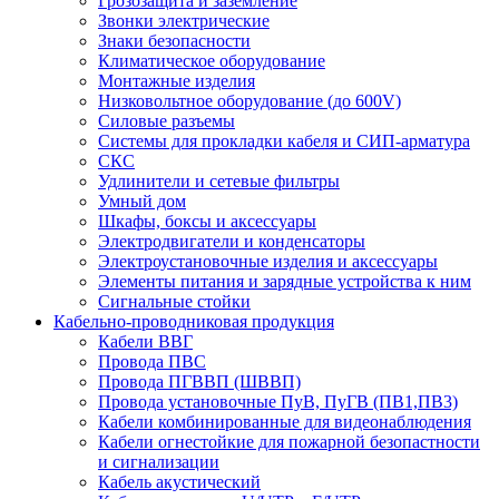
Грозозащита и заземление
Звонки электрические
Знаки безопасности
Климатическое оборудование
Монтажные изделия
Низковольтное оборудование (до 600V)
Силовые разъемы
Системы для прокладки кабеля и СИП-арматура
СКС
Удлинители и сетевые фильтры
Умный дом
Шкафы, боксы и аксессуары
Электродвигатели и конденсаторы
Электроустановочные изделия и аксессуары
Элементы питания и зарядные устройства к ним
Сигнальные стойки
Кабельно-проводниковая продукция
Кабели ВВГ
Провода ПВС
Провода ПГВВП (ШВВП)
Провода установочные ПуВ, ПуГВ (ПВ1,ПВ3)
Кабели комбинированные для видеонаблюдения
Кабели огнестойкие для пожарной безопастности
и сигнализации
Кабель акустический