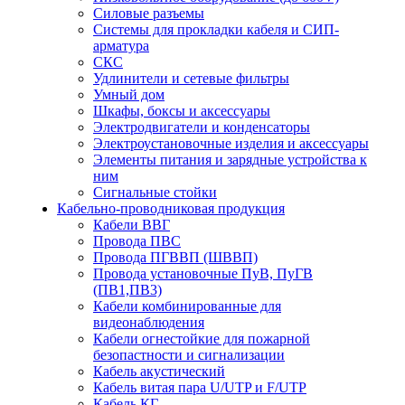
Силовые разъемы
Системы для прокладки кабеля и СИП-
арматура
СКС
Удлинители и сетевые фильтры
Умный дом
Шкафы, боксы и аксессуары
Электродвигатели и конденсаторы
Электроустановочные изделия и аксессуары
Элементы питания и зарядные устройства к
ним
Сигнальные стойки
Кабельно-проводниковая продукция
Кабели ВВГ
Провода ПВС
Провода ПГВВП (ШВВП)
Провода установочные ПуВ, ПуГВ
(ПВ1,ПВ3)
Кабели комбинированные для
видеонаблюдения
Кабели огнестойкие для пожарной
безопастности и сигнализации
Кабель акустический
Кабель витая пара U/UTP и F/UTP
Кабель КГ