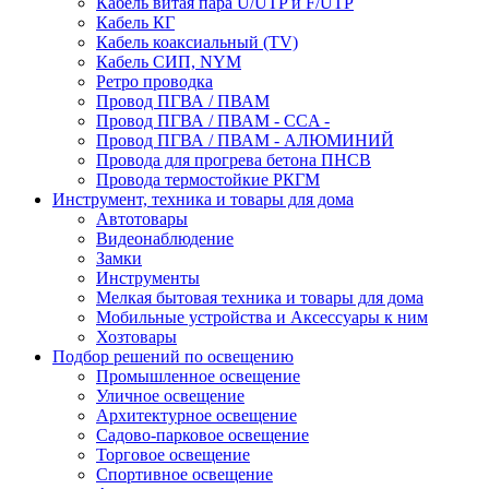
Кабель витая пара U/UTP и F/UTP
Кабель КГ
Кабель коаксиальный (TV)
Кабель СИП, NYM
Ретро проводка
Провод ПГВА / ПВАМ
Провод ПГВА / ПВАМ - CCA -
Провод ПГВА / ПВАМ - АЛЮМИНИЙ
Провода для прогрева бетона ПНСВ
Провода термостойкие РКГМ
Инструмент, техника и товары для дома
Автотовары
Видеонаблюдение
Замки
Инструменты
Мелкая бытовая техника и товары для дома
Мобильные устройства и Аксессуары к ним
Хозтовары
Подбор решений по освещению
Промышленное освещение
Уличное освещение
Архитектурное освещение
Садово-парковое освещение
Торговое освещение
Спортивное освещение