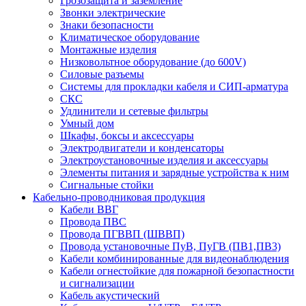
Грозозащита и заземление
Звонки электрические
Знаки безопасности
Климатическое оборудование
Монтажные изделия
Низковольтное оборудование (до 600V)
Силовые разъемы
Системы для прокладки кабеля и СИП-арматура
СКС
Удлинители и сетевые фильтры
Умный дом
Шкафы, боксы и аксессуары
Электродвигатели и конденсаторы
Электроустановочные изделия и аксессуары
Элементы питания и зарядные устройства к ним
Сигнальные стойки
Кабельно-проводниковая продукция
Кабели ВВГ
Провода ПВС
Провода ПГВВП (ШВВП)
Провода установочные ПуВ, ПуГВ (ПВ1,ПВ3)
Кабели комбинированные для видеонаблюдения
Кабели огнестойкие для пожарной безопастности
и сигнализации
Кабель акустический