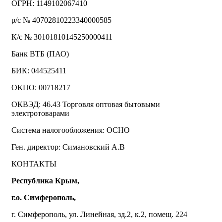
ОГРН: 1149102067410
р/с № 40702810223340000585
К/с № 30101810145250000411
Банк ВТБ (ПАО)
БИК: 044525411
ОКПО: 00718217
ОКВЭД: 46.43 Торговля оптовая бытовыми
электротоварами
Система налогообложения: ОСНО
Ген. директор: Симановский А.В
КОНТАКТЫ
Республика Крым,
г.о. Симферополь,
г. Симферополь, ул. Линейная, зд.2, к.2, помещ. 224