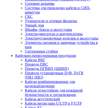
Силовые разъемы
Системы для прокладки кабеля и СИП-
арматура
СКС
Удлинители и сетевые фильтры
Умный дом
Шкафы, боксы и аксессуары
Электродвигатели и конденсаторы
Электроустановочные изделия и аксессуары
Элементы питания и зарядные устройства к
ним
Сигнальные стойки
Кабельно-проводниковая продукция
Кабели ВВГ
Провода ПВС
Провода ПГВВП (ШВВП)
Провода установочные ПуВ, ПуГВ
(ПВ1,ПВ3)
Кабели комбинированные для
видеонаблюдения
Кабели огнестойкие для пожарной
безопастности и сигнализации
Кабель акустический
Кабель витая пара U/UTP и F/UTP
Кабель КГ