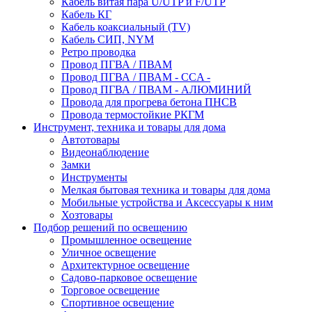
Кабель витая пара U/UTP и F/UTP
Кабель КГ
Кабель коаксиальный (TV)
Кабель СИП, NYM
Ретро проводка
Провод ПГВА / ПВАМ
Провод ПГВА / ПВАМ - CCA -
Провод ПГВА / ПВАМ - АЛЮМИНИЙ
Провода для прогрева бетона ПНСВ
Провода термостойкие РКГМ
Инструмент, техника и товары для дома
Автотовары
Видеонаблюдение
Замки
Инструменты
Мелкая бытовая техника и товары для дома
Мобильные устройства и Аксессуары к ним
Хозтовары
Подбор решений по освещению
Промышленное освещение
Уличное освещение
Архитектурное освещение
Садово-парковое освещение
Торговое освещение
Спортивное освещение