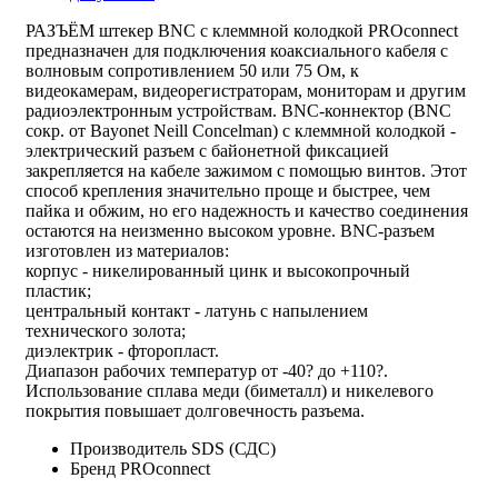
РАЗЪЁМ штекер BNC с клеммной колодкой PROconnect
предназначен для подключения коаксиального кабеля c
волновым сопротивлением 50 или 75 Ом, к
видеокамерам, видеорегистраторам, мониторам и другим
радиоэлектронным устройствам. BNC-коннектор (BNC
сокр. от Bayonet Neill Concelman) с клеммной колодкой -
электрический разъем с байонетной фиксацией
закрепляется на кабеле зажимом с помощью винтов. Этот
способ крепления значительно проще и быстрее, чем
пайка и обжим, но его надежность и качество соединения
остаются на неизменно высоком уровне. BNC-разъем
изготовлен из материалов:
корпус - никелированный цинк и высокопрочный
пластик;
центральный контакт - латунь с напылением
технического золота;
диэлектрик - фторопласт.
Диапазон рабочих температур от -40? до +110?.
Использование сплава меди (биметалл) и никелевого
покрытия повышает долговечность разъема.
Производитель
SDS (СДС)
Бренд
PROconnect