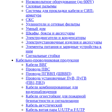
Низковольтное оборудование (до 600V)
Силовые разъемы
Системы для прокладки кабеля и СИП-
арматура
СКС
Удлинители и сетевые фильтры
Умный дом
Шкафы, боксы и аксессуары
Электродвигатели и конденсаторы
Электроустановочные изделия и аксессуары
Элементы питания и зарядные устройства к
ним
Сигнальные стойки
Кабельно-проводниковая продукция
Кабели ВВГ
Провода ПВС
Провода ПГВВП (ШВВП)
Провода установочные ПуВ, ПуГВ
(ПВ1,ПВ3)
Кабели комбинированные для
видеонаблюдения
Кабели огнестойкие для пожарной
безопастности и сигнализации
Кабель акустический
Кабель витая пара U/UTP и F/UTP