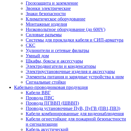
Грозозащита и заземление
Звонки электрические
Знаки безопасности
Климатическое оборудование
Монтажные изделия
Низковольтное оборудование (до 600V)
Силовые разъемы
Системы для прокладки кабеля и СИП-арматура
СКС
Удлинители и сетевые фильтры
Умный дом
Шкафы, боксы и аксессуары
Электродвигатели и конденсаторы
Электроустановочные изделия и аксессуары
Элементы питания и зарядные устройства к ним
Сигнальные стойки
Кабельно-проводниковая продукция
Кабели ВВГ
Провода ПВС
Провода ПГВВП (ШВВП)
Провода установочные ПуВ, ПуГВ (ПВ1,ПВ3)
Кабели комбинированные для видеонаблюдения
Кабели огнестойкие для пожарной безопастности
и сигнализации
Кабель акустический