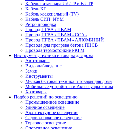
Кабель витая пара U/UTP и F/UTP
Кабель КГ
Кабель коаксиальный (TV)
Кабель СИП, NYM
Ретро проводка
Провод ПГВА / ПВАМ
Провод ПГВА / ПВАМ - CCA -
Провод ПГВА / ПВАМ - АЛЮМИНИЙ
Провода для прогрева бетона ПНСВ
Провода термостойкие РКГМ
Инструмент, техника и товары для дома
Автотовары
Видеонаблюдение
Замки
Инструменты
Мелкая бытовая техника и товары для дома
Мобильные устройства и Аксессуары к ним
Хозтовары
Подбор решений по освещению
Промышленное освещение
Уличное освещение
Архитектурное освещение
Садово-парковое освещение
Торговое освещение
Спортивное освещение